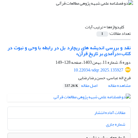
کلیدواژه‌ها =
ترتیب آیات
تعداد مقالات:
1
نقد و بررسی اندیشه های ریچارد بل در رابطه با وحی و نبوت در
کتاب «درآمدى بر تاریخ قرآن»
دوره 6، شماره 11، بهمن 1403، صفحه
128-149
10.22034/sdqr.2025.135927
فرج اله عباسی، حسن رضا رضایی
مشاهده مقاله
اصل مقاله
537.26 K
مقالات آماده انتشار
شماره جاری
شماره‌های پیشین نشریه