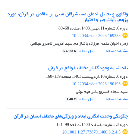
واکاوی و تحلیل ادعای مستشرقان مبنی بر تناقض در قرآن، مورد
پژوهی آیات جبر و اختیار
دوره 6، شماره 11، بهمن 1403، صفحه
68-89
10.22034/sdqr.2025.169235
زهره اخوان مقدم، فرزانه پاشازاده، سید ادریس ناصری عیلامی
مشاهده مقاله
اصل مقاله
532.88 K
نقد شبهه وجود گفتار مخالف با واقع در قرآن
دوره 6، شماره 10، اردیبهشت 1403، صفحه
139-160
10.22034/sdqr.2023.190193
سید سجاد خسروی، ابراهیم نوئی
مشاهده مقاله
اصل مقاله
1.48 M
چگونگی وحدت انگاری ابعاد و ویژگی‌های مختلف انسان در قرآن
دوره 3، شماره 5، اسفند 1400، صفحه
99-121
20.1001.1.27173879.1400.3.2.4.5