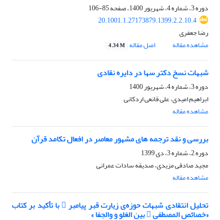
دوره 3، شماره 4، شهریور 1400، صفحه
85-106
20.1001.1.27173879.1399.2.2.10.4
رضا جعفری
مشاهده مقاله
اصل مقاله
4.34 M
شبهات نسخ دکتر سها در دایره نقادی
دوره 3، شماره 4، شهریور 1400
ابراهیم امیدی، علی قانعی اردکانی
مشاهده مقاله
بررسی و نقد ترجمه‌ های مشهور معاصر در افعال تکامد قرآن
دوره 2، شماره 3، دی 1399
مجید صادقی مزیدی، صدیقه سادات عمرانی
مشاهده مقاله
تحلیل انتقادی شبهات حوزه‌ی زیارت قبر پیامبر  با تأکید بر کتاب
«خصائص المصطفی  بین الغلو و والجفا »