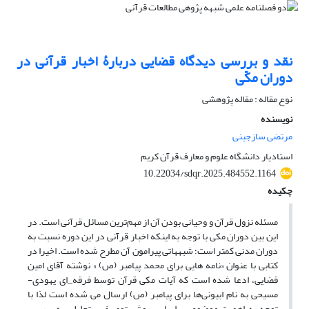
نقد و بررسی دیدگاه قضایی دربارۀ اخبار قرآنی در
دوران مکّی
نوع مقاله : مقاله پژوهشی
نویسنده
مرتضی سازجینی
استادیار دانشگاه علوم و معارف قرآن کریم
10.22034/sdqr.2025.484552.1164
چکیده
مسئله نزول قرآن و وحیانی بودن آن از مهم‌ترین مسائل قرآنی است. در
این بین دوران مکی با توجه به اینکه اخبار قرآنی در این دوره نسبت به
دوران مدنی کمتر است؛ شبههاتی پیرامون آن مطرح شده است. اخیرا در
کتابی با عنوان «نامه هایی برای محمد پیامبر (ص) » نوشته آقای امین
قضایی، ادعا شده است که آیات مکی قرآن توسط فرقه_ای یهودی-
مسیحی به نام ابیونی‌ها برای پیامبر (ص) ارسال می شده است لذا با
توجه به اهمیت موضوع بر اساس روش توصیفی- تحلیلی به بررسی